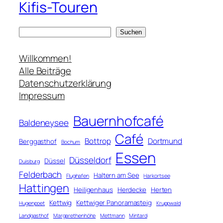
Kifis-Touren
S
Suchen
u
c
Willkommen!
h
Alle Beiträge
e
Datenschutzerklärung
n
Impressum
Bauernhofcafé
Baldeneysee
Café
Bottrop
Dortmund
Berggasthof
Bochum
Essen
Düsseldorf
Düssel
Duisburg
Felderbach
Haltern am See
Flughafen
Harkortsee
Hattingen
Heiligenhaus
Herdecke
Herten
Kettwig
Kettwiger Panoramasteig
Hugenpoet
Kruppwald
Landgasthof
Margarethenhöhe
Mettmann
Mintard