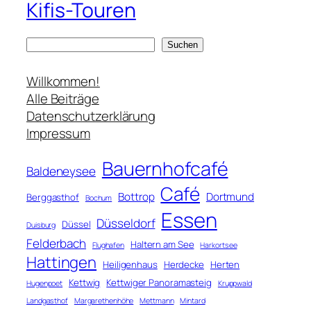
Kifis-Touren
S
Suchen
u
c
Willkommen!
h
Alle Beiträge
e
Datenschutzerklärung
n
Impressum
Bauernhofcafé
Baldeneysee
Café
Bottrop
Dortmund
Berggasthof
Bochum
Essen
Düsseldorf
Düssel
Duisburg
Felderbach
Haltern am See
Flughafen
Harkortsee
Hattingen
Heiligenhaus
Herdecke
Herten
Kettwig
Kettwiger Panoramasteig
Hugenpoet
Kruppwald
Landgasthof
Margarethenhöhe
Mettmann
Mintard