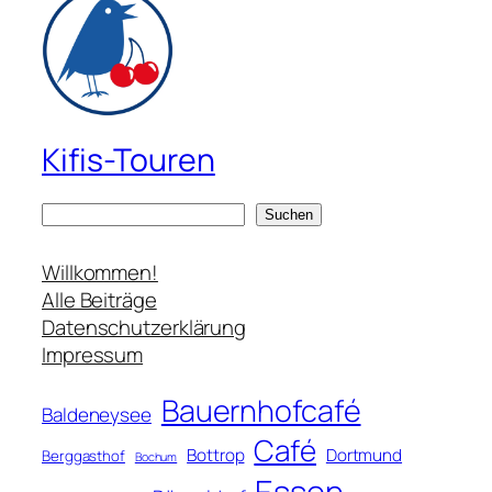
Kifis-Touren
S
Suchen
u
c
Willkommen!
h
Alle Beiträge
e
Datenschutzerklärung
n
Impressum
Bauernhofcafé
Baldeneysee
Café
Bottrop
Dortmund
Berggasthof
Bochum
Essen