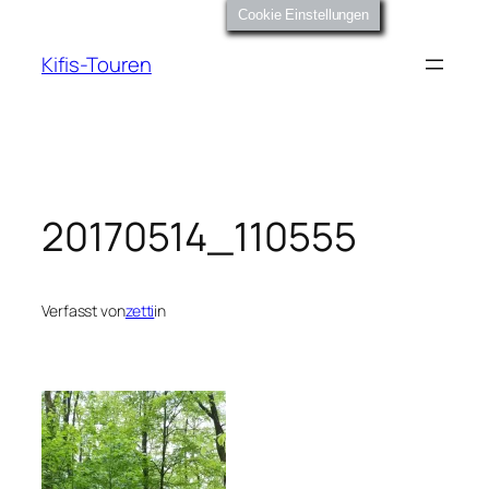
Zum
Cookie Einstellungen
Inhalt
Kifis-Touren
springen
20170514_110555
Verfasst von
zetti
in