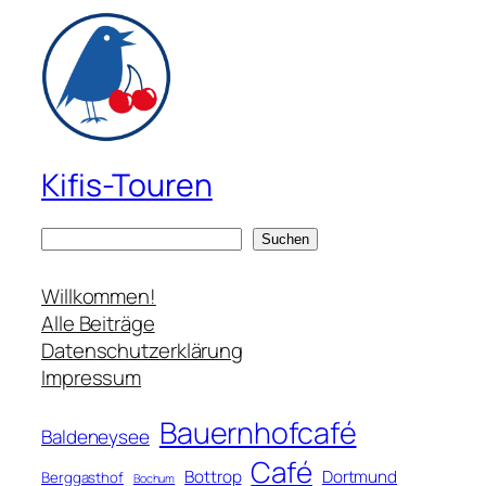
Kifis-Touren
S
Suchen
u
c
Willkommen!
h
Alle Beiträge
e
Datenschutzerklärung
n
Impressum
Bauernhofcafé
Baldeneysee
Café
Bottrop
Dortmund
Berggasthof
Bochum