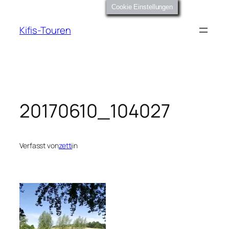
Zum
Cookie Einstellungen
Inhalt
Kifis-Touren
springen
20170610_104027
Verfasst von
zetti
in