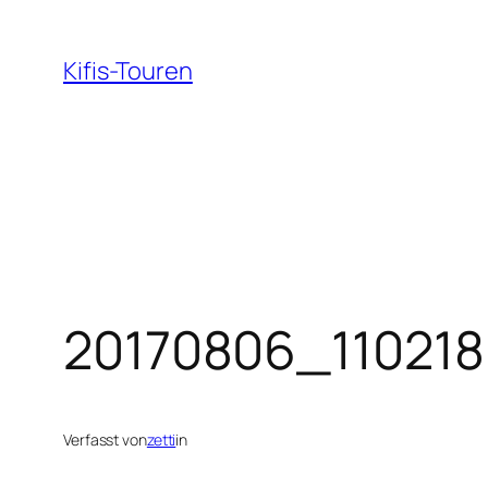
Zum
Inhalt
Kifis-Touren
springen
20170806_110218
Verfasst von
zetti
in