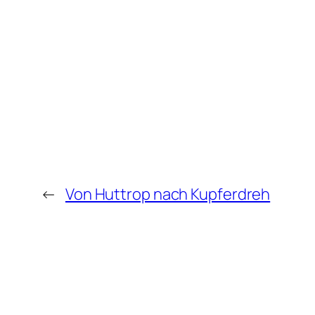
←
Von Huttrop nach Kupferdreh