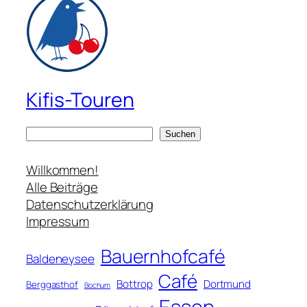
Kifis-Touren
S
Suchen
u
c
Willkommen!
h
Alle Beiträge
e
Datenschutzerklärung
n
Impressum
Bauernhofcafé
Baldeneysee
Café
Bottrop
Dortmund
Berggasthof
Bochum
Essen