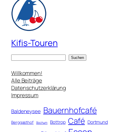
Kifis-Touren
S
Suchen
u
c
Willkommen!
h
Alle Beiträge
e
Datenschutzerklärung
n
Impressum
Bauernhofcafé
Baldeneysee
Café
Bottrop
Dortmund
Berggasthof
Bochum
Essen