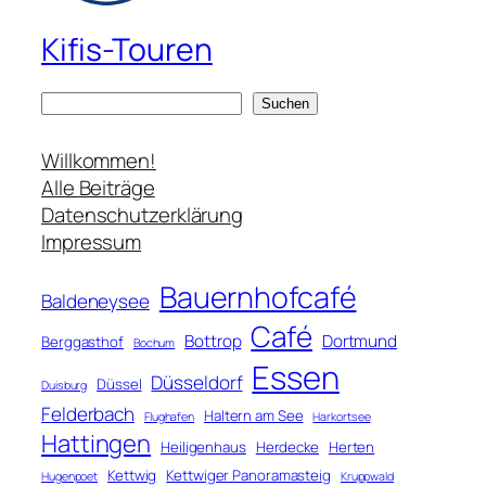
Kifis-Touren
S
Suchen
u
c
Willkommen!
h
Alle Beiträge
e
Datenschutzerklärung
n
Impressum
Bauernhofcafé
Baldeneysee
Café
Bottrop
Dortmund
Berggasthof
Bochum
Essen
Düsseldorf
Düssel
Duisburg
Felderbach
Haltern am See
Flughafen
Harkortsee
Hattingen
Heiligenhaus
Herdecke
Herten
Kettwig
Kettwiger Panoramasteig
Hugenpoet
Kruppwald