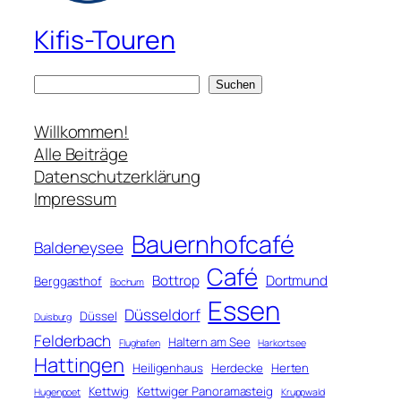
Kifis-Touren
S
Suchen
u
c
Willkommen!
h
Alle Beiträge
e
Datenschutzerklärung
n
Impressum
Bauernhofcafé
Baldeneysee
Café
Bottrop
Dortmund
Berggasthof
Bochum
Essen
Düsseldorf
Düssel
Duisburg
Felderbach
Haltern am See
Flughafen
Harkortsee
Hattingen
Heiligenhaus
Herdecke
Herten
Kettwig
Kettwiger Panoramasteig
Hugenpoet
Kruppwald