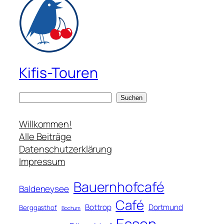
Kifis-Touren
S
Suchen
u
c
Willkommen!
h
Alle Beiträge
e
Datenschutzerklärung
n
Impressum
Bauernhofcafé
Baldeneysee
Café
Bottrop
Dortmund
Berggasthof
Bochum
Essen