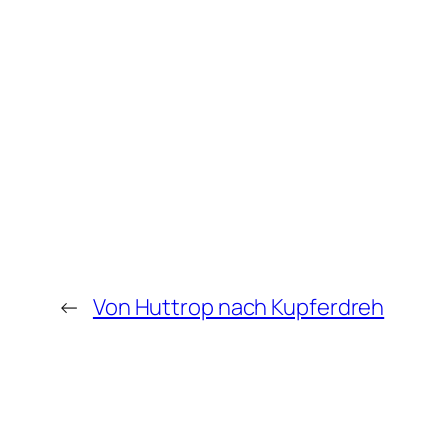
←
Von Huttrop nach Kupferdreh