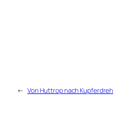
←
Von Huttrop nach Kupferdreh