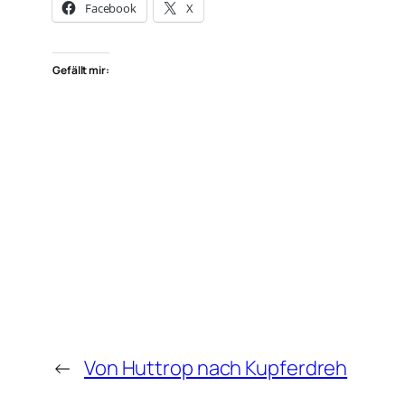
Facebook
X
Gefällt mir:
←
Von Huttrop nach Kupferdreh