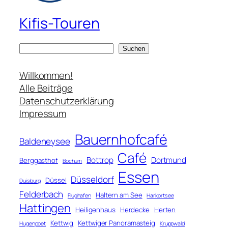
Kifis-Touren
S
Suchen
u
c
Willkommen!
h
Alle Beiträge
e
Datenschutzerklärung
n
Impressum
Bauernhofcafé
Baldeneysee
Café
Bottrop
Dortmund
Berggasthof
Bochum
Essen
Düsseldorf
Düssel
Duisburg
Felderbach
Haltern am See
Flughafen
Harkortsee
Hattingen
Heiligenhaus
Herdecke
Herten
Kettwig
Kettwiger Panoramasteig
Hugenpoet
Kruppwald