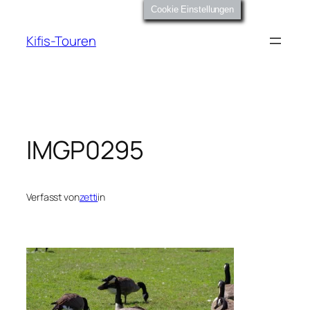
Zum
Cookie Einstellungen
Inhalt
Kifis-Touren
springen
IMGP0295
Verfasst von
zetti
in