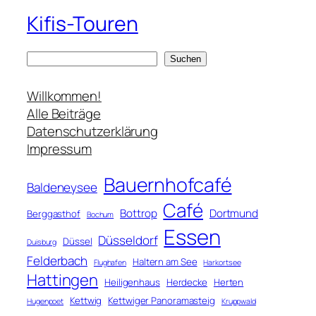
Kifis-Touren
S
Suchen
u
c
Willkommen!
h
Alle Beiträge
e
Datenschutzerklärung
n
Impressum
Bauernhofcafé
Baldeneysee
Café
Bottrop
Dortmund
Berggasthof
Bochum
Essen
Düsseldorf
Düssel
Duisburg
Felderbach
Haltern am See
Flughafen
Harkortsee
Hattingen
Heiligenhaus
Herdecke
Herten
Kettwig
Kettwiger Panoramasteig
Hugenpoet
Kruppwald