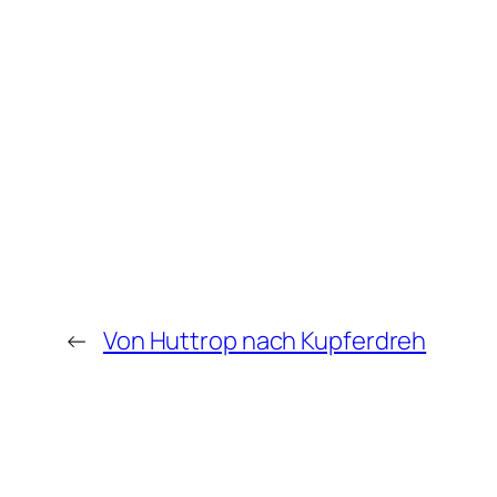
←
Von Huttrop nach Kupferdreh