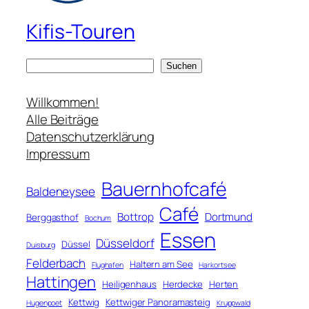
Kifis-Touren
S
Suchen
u
c
Willkommen!
h
Alle Beiträge
e
Datenschutzerklärung
n
Impressum
Bauernhofcafé
Baldeneysee
Café
Bottrop
Dortmund
Berggasthof
Bochum
Essen
Düsseldorf
Düssel
Duisburg
Felderbach
Haltern am See
Flughafen
Harkortsee
Hattingen
Heiligenhaus
Herdecke
Herten
Kettwig
Kettwiger Panoramasteig
Hugenpoet
Kruppwald