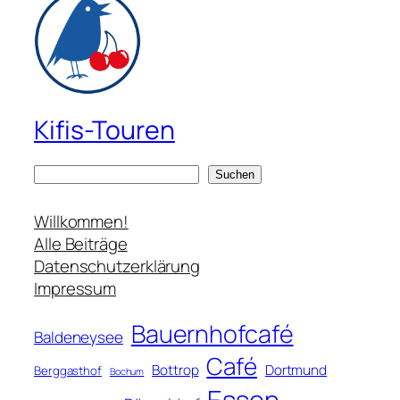
Kifis-Touren
S
Suchen
u
c
Willkommen!
h
Alle Beiträge
e
Datenschutzerklärung
n
Impressum
Bauernhofcafé
Baldeneysee
Café
Bottrop
Dortmund
Berggasthof
Bochum
Essen