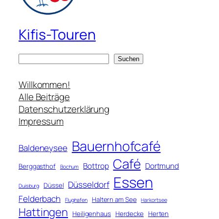
Kifis-Touren
S
Suchen
u
c
Willkommen!
h
Alle Beiträge
e
Datenschutzerklärung
n
Impressum
Bauernhofcafé
Baldeneysee
Café
Bottrop
Dortmund
Berggasthof
Bochum
Essen
Düsseldorf
Düssel
Duisburg
Felderbach
Haltern am See
Flughafen
Harkortsee
Hattingen
Heiligenhaus
Herdecke
Herten