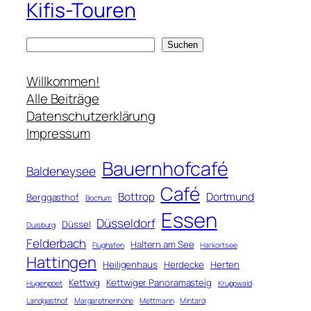
Kifis-Touren
S
Suchen
u
c
Willkommen!
h
Alle Beiträge
e
Datenschutzerklärung
n
Impressum
Bauernhofcafé
Baldeneysee
Café
Bottrop
Dortmund
Berggasthof
Bochum
Essen
Düsseldorf
Düssel
Duisburg
Felderbach
Haltern am See
Flughafen
Harkortsee
Hattingen
Heiligenhaus
Herdecke
Herten
Kettwig
Kettwiger Panoramasteig
Hugenpoet
Kruppwald
Landgasthof
Margarethenhöhe
Mettmann
Mintard