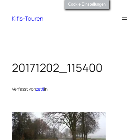
Zum
Cookie Einstellungen
Inhalt
Kifis-Touren
springen
20171202_115400
Verfasst von
zetti
in