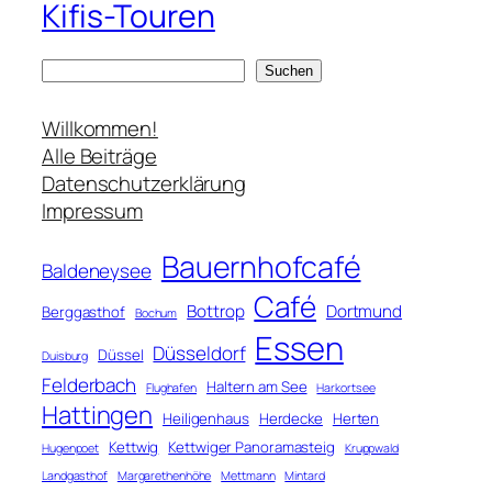
Kifis-Touren
S
Suchen
u
c
Willkommen!
h
Alle Beiträge
e
Datenschutzerklärung
n
Impressum
Bauernhofcafé
Baldeneysee
Café
Bottrop
Dortmund
Berggasthof
Bochum
Essen
Düsseldorf
Düssel
Duisburg
Felderbach
Haltern am See
Flughafen
Harkortsee
Hattingen
Heiligenhaus
Herdecke
Herten
Kettwig
Kettwiger Panoramasteig
Hugenpoet
Kruppwald
Landgasthof
Margarethenhöhe
Mettmann
Mintard