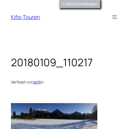
Zum
Cookie Einstellungen
Inhalt
Kifis-Touren
springen
20180109_110217
Verfasst von
zetti
in