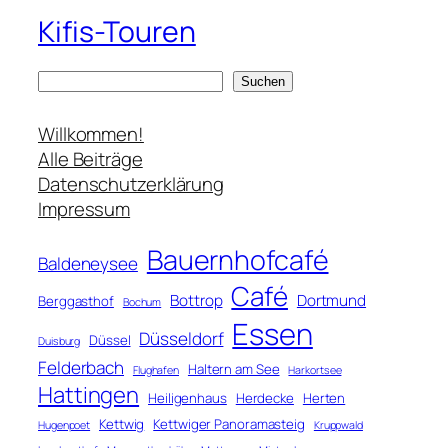
Kifis-Touren
S
Suchen
u
c
Willkommen!
h
Alle Beiträge
e
Datenschutzerklärung
n
Impressum
Bauernhofcafé
Baldeneysee
Café
Bottrop
Dortmund
Berggasthof
Bochum
Essen
Düsseldorf
Düssel
Duisburg
Felderbach
Haltern am See
Flughafen
Harkortsee
Hattingen
Heiligenhaus
Herdecke
Herten
Kettwig
Kettwiger Panoramasteig
Hugenpoet
Kruppwald