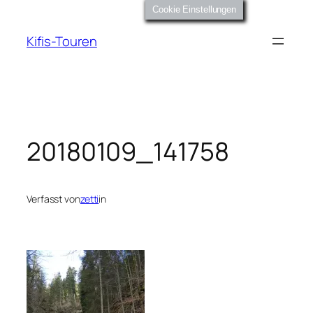
Zum
Cookie Einstellungen
Inhalt
Kifis-Touren
springen
20180109_141758
Verfasst von
zetti
in