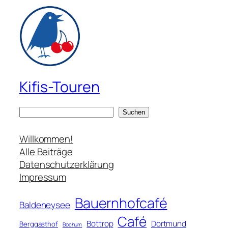
Kifis-Touren
S
Suchen
u
c
Willkommen!
h
Alle Beiträge
e
Datenschutzerklärung
n
Impressum
Bauernhofcafé
Baldeneysee
Café
Bottrop
Dortmund
Berggasthof
Bochum