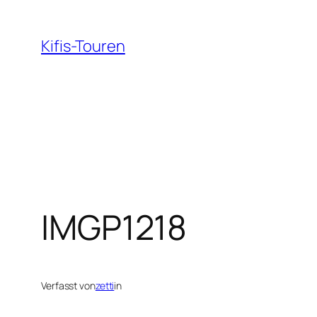
Zum
Inhalt
Kifis-Touren
springen
IMGP1218
Verfasst von
zetti
in