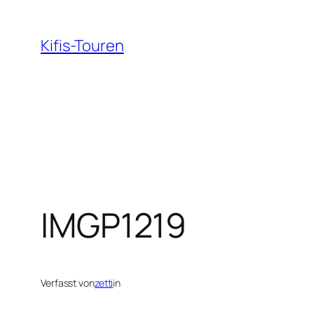
Zum
Inhalt
Kifis-Touren
springen
IMGP1219
Verfasst von
zetti
in