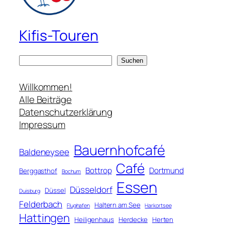
Kifis-Touren
S
Suchen
u
c
Willkommen!
h
Alle Beiträge
e
Datenschutzerklärung
n
Impressum
Bauernhofcafé
Baldeneysee
Café
Bottrop
Dortmund
Berggasthof
Bochum
Essen
Düsseldorf
Düssel
Duisburg
Felderbach
Haltern am See
Flughafen
Harkortsee
Hattingen
Heiligenhaus
Herdecke
Herten