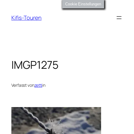
Zum
Cookie Einstellungen
Inhalt
Kifis-Touren
springen
IMGP1275
Verfasst von
zetti
in