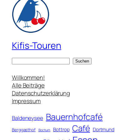
Kifis-Touren
S
Suchen
u
c
Willkommen!
h
Alle Beiträge
e
Datenschutzerklärung
n
Impressum
Bauernhofcafé
Baldeneysee
Café
Bottrop
Dortmund
Berggasthof
Bochum
Essen