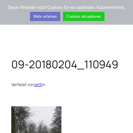
Zum
Diese Website nutzt Cookies für ein optimales Nutzererlebnis.
Inhalt
Kifis-Touren
Mehr erfahren
Cookies akzeptieren
springen
09-20180204_110949
Verfasst von
zetti
in