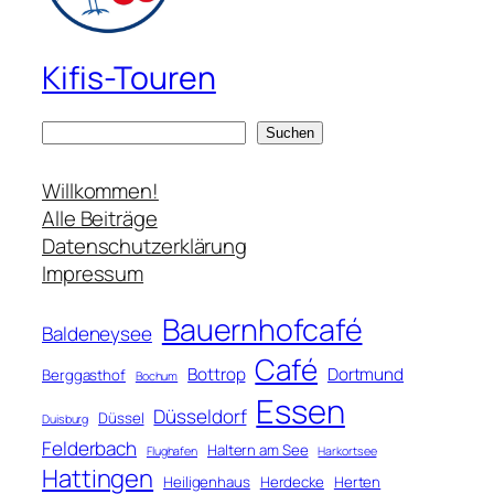
Kifis-Touren
S
Suchen
u
c
Willkommen!
h
Alle Beiträge
e
Datenschutzerklärung
n
Impressum
Bauernhofcafé
Baldeneysee
Café
Bottrop
Dortmund
Berggasthof
Bochum
Essen
Düsseldorf
Düssel
Duisburg
Felderbach
Haltern am See
Flughafen
Harkortsee
Hattingen
Heiligenhaus
Herdecke
Herten