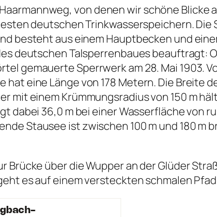
Haarmannweg, von denen wir schöne Blicke 
ltesten deutschen Trinkwasserspeichern. Di
 und besteht aus einem Hauptbecken und eine
 des deutschen Talsperrenbaues beauftragt: O
tel gemauerte Sperrwerk am 28. Mai 1903. V
hat eine Länge von 178 Metern. Die Breite de
r mit einem Krümmungsradius von 150 m hält b
gt dabei 36,0 m bei einer Wasserfläche von r
ende Stausee ist zwischen 100 m und 180 m b
ur Brücke über die Wupper an der Glüder Stra
geht es auf einem versteckten schmalen Pfad 