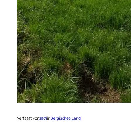
Verfasst von
zetti
in
Bergisches Land