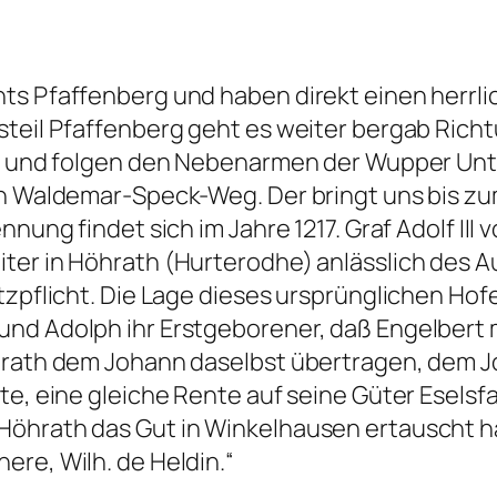
ts Pfaffenberg und haben direkt einen herrlic
steil Pfaffenberg geht es weiter bergab Rich
nks und folgen den Nebenarmen der Wupper Un
en Waldemar-Speck-Weg. Der bringt uns bis zu
nnung findet sich im Jahre 1217. Graf Adolf III
ter in Höhrath (Hurterodhe) anlässlich des A
tzpflicht. Die Lage dieses ursprünglichen Hof
und Adolph ihr Erstgeborener, daß Engelbert 
hrath dem Johann daselbst übertragen, dem Jo
tte, eine gleiche Rente auf seine Güter Esels
 Höhrath das Gut in Winkelhausen ertauscht 
ere, Wilh. de Heldin.“