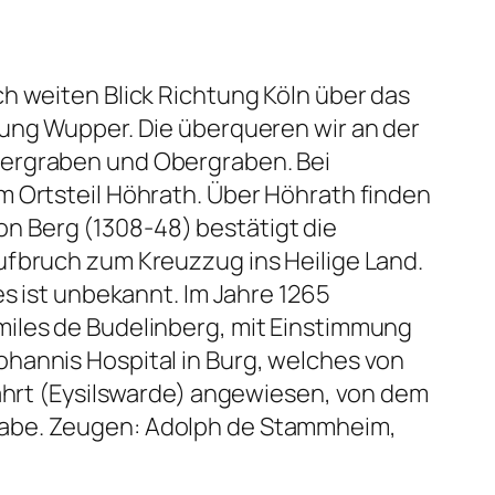
h weiten Blick Richtung Köln über das
tung Wupper. Die überqueren wir an der
tergraben und Obergraben. Bei
m Ortsteil Höhrath. Über Höhrath finden
 von Berg (1308-48) bestätigt die
ufbruch zum Kreuzzug ins Heilige Land.
es ist unbekannt. Im Jahre 1265
miles de Budelinberg, mit Einstimmung
hannis Hospital in Burg, welches von
fahrt (Eysilswarde) angewiesen, von dem
habe. Zeugen: Adolph de Stammheim,