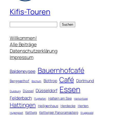
Kifis-Touren
S
Suchen
u
c
Willkommen!
h
Alle Beiträge
e
Datenschutzerklärung
n
Impressum
Bauernhofcafé
Baldeneysee
Café
Bottrop
Dortmund
Berggasthof
Bochum
Essen
Düsseldorf
Düssel
Duisburg
Felderbach
Haltern am See
Flughafen
Harkortsee
Hattingen
Heiligenhaus
Herdecke
Herten
Kettwig
Kettwiger Panoramasteig
Hugenpoet
Kruppwald