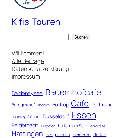
Kifis-Touren
S
Suchen
u
c
Willkommen!
h
Alle Beiträge
e
Datenschutzerklärung
n
Impressum
Bauernhofcafé
Baldeneysee
Café
Bottrop
Dortmund
Berggasthof
Bochum
Essen
Düsseldorf
Düssel
Duisburg
Felderbach
Haltern am See
Flughafen
Harkortsee
Hattingen
Heiligenhaus
Herdecke
Herten