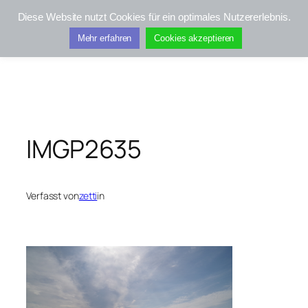
Zum
Diese Website nutzt Cookies für ein optimales Nutzererlebnis.
Inhalt
Kifis-Touren
Mehr erfahren
Cookies akzeptieren
springen
IMGP2635
Verfasst von
zetti
in