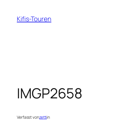
Zum
Inhalt
Kifis-Touren
springen
IMGP2658
Verfasst von
zetti
in