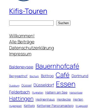
Kifis-Touren
S
Suchen
u
c
Willkommen!
h
Alle Beiträge
e
Datenschutzerklärung
n
Impressum
Bauernhofcafé
Baldeneysee
Café
Bottrop
Dortmund
Berggasthof
Bochum
Essen
Düsseldorf
Düssel
Duisburg
Felderbach
Haltern am See
Flughafen
Harkortsee
Hattingen
Heiligenhaus
Herdecke
Herten
Kettwig
Kettwiger Panoramasteig
Hugenpoet
Kruppwald