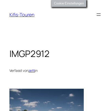
Zum
Cookie Einstellungen
Inhalt
Kifis-Touren
springen
IMGP2912
Verfasst von
zetti
in