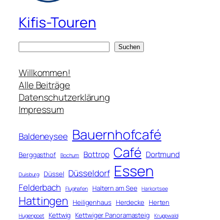
Kifis-Touren
S
Suchen
u
c
Willkommen!
h
Alle Beiträge
e
Datenschutzerklärung
n
Impressum
Bauernhofcafé
Baldeneysee
Café
Bottrop
Dortmund
Berggasthof
Bochum
Essen
Düsseldorf
Düssel
Duisburg
Felderbach
Haltern am See
Flughafen
Harkortsee
Hattingen
Heiligenhaus
Herdecke
Herten
Kettwig
Kettwiger Panoramasteig
Hugenpoet
Kruppwald