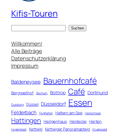
Kifis-Touren
S
Suchen
u
c
Willkommen!
h
Alle Beiträge
e
Datenschutzerklärung
n
Impressum
Bauernhofcafé
Baldeneysee
Café
Bottrop
Dortmund
Berggasthof
Bochum
Essen
Düsseldorf
Düssel
Duisburg
Felderbach
Haltern am See
Flughafen
Harkortsee
Hattingen
Heiligenhaus
Herdecke
Herten
Kettwig
Kettwiger Panoramasteig
Hugenpoet
Kruppwald