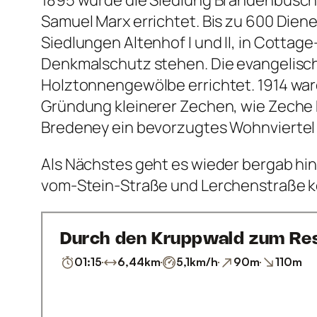
Samuel Marx errichtet. Bis zu 600 Diene
Siedlungen Altenhof I und II, in Cotta
Denkmalschutz stehen. Die evangelisch
Holztonnengewölbe errichtet. 1914 war
Gründung kleinerer Zechen, wie Zeche 
Bredeney ein bevorzugtes Wohnviertel m
Als Nächstes geht es wieder bergab hi
vom-Stein-Straße und Lerchenstraße k