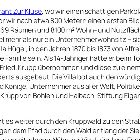
ant Zur Kluse
, wo wir einen schattigen Parkp
or wir nach etwa 800 Metern einen ersten Blick
n 269 Räumen und 8100 m² Wohn- und Nutzflä
ügel mehr als nur ein Unternehmerwohnsitz – sie
la Hügel, in den Jahren 1870 bis 1873 von Alfr
Familie sein. Als 14-Jähriger hatte er beim To
a Fried. Krupp übernommen und diese zu ein
erts ausgebaut. Die Villa bot auch den würd
d Könige, Unternehmer aus aller Welt, Politik
ied Krupp von Bohlen und Halbach-Stiftung E
eht es weiter durch den Kruppwald zu den St
olgen dem Pfad durch den Wald entlang der Si
n unmittelbarer Nähe zur Villa Hügel von Frie