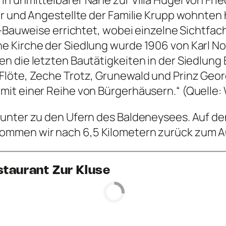
r und Angestellte der Familie Krupp wohnten 
ge-Bauweise errichtet, wobei einzelne Sichtf
e Kirche der Siedlung wurde 1906 von Karl N
en die letzten Bautätigkeiten in der Siedlun
Flöte, Zeche Trotz, Grunewald und Prinz Geor
it einer Reihe von Bürgerhäusern.“ (Quelle: 
nunter zu den Ufern des Baldeneysees. Auf 
ommen wir nach 6,5 Kilometern zurück zum A