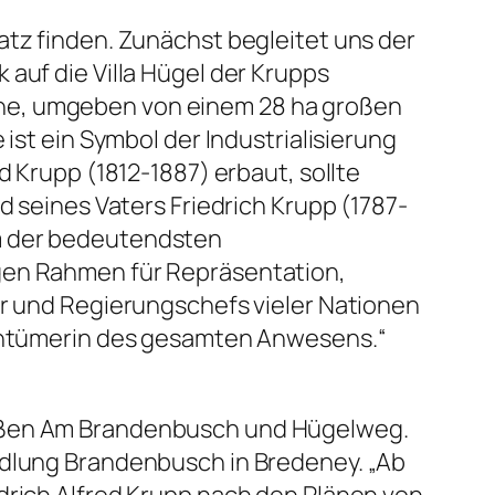
latz finden. Zunächst begleitet uns der
 auf die Villa Hügel der Krupps
che, umgeben von einem 28 ha großen
 ist ein Symbol der Industrialisierung
ed Krupp (1812-1887) erbaut, sollte
d seines Vaters Friedrich Krupp (1787-
em der bedeutendsten
igen Rahmen für Repräsentation,
er und Regierungschefs vieler Nationen
igentümerin des gesamten Anwesens.“
raßen Am Brandenbusch und Hügelweg.
edlung Brandenbusch in Bredeney. „Ab
drich Alfred Krupp nach den Plänen von