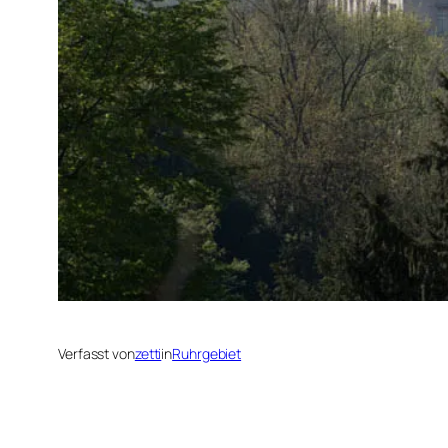
Verfasst von
zetti
in
Ruhrgebiet