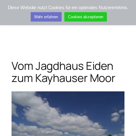
Zum
Diese Website nutzt Cookies für ein optimales Nutzererlebnis.
Inhalt
Kifis-Touren
Mehr erfahren
Cookies akzeptieren
springen
Vom Jagdhaus Eiden
zum Kayhauser Moor