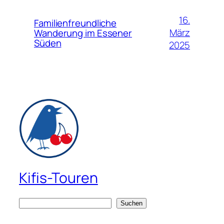
16.
Familienfreundliche
März
Wanderung im Essener
Süden
2025
Kifis-Touren
S
Suchen
u