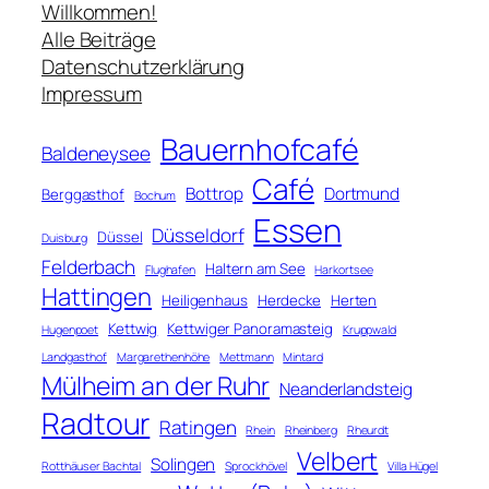
c
Willkommen!
h
Alle Beiträge
e
Datenschutzerklärung
n
Impressum
Bauernhofcafé
Baldeneysee
Café
Bottrop
Dortmund
Berggasthof
Bochum
Essen
Düsseldorf
Düssel
Duisburg
Felderbach
Haltern am See
Flughafen
Harkortsee
Hattingen
Heiligenhaus
Herdecke
Herten
Kettwig
Kettwiger Panoramasteig
Hugenpoet
Kruppwald
Landgasthof
Margarethenhöhe
Mettmann
Mintard
Mülheim an der Ruhr
Neanderlandsteig
Radtour
Ratingen
Rhein
Rheinberg
Rheurdt
Velbert
Solingen
Rotthäuser Bachtal
Sprockhövel
Villa Hügel