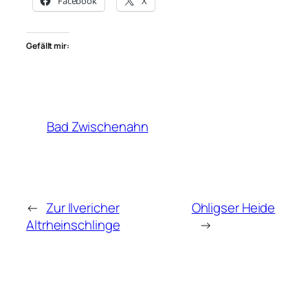
Facebook
X
Gefällt mir:
Bad Zwischenahn
←
Zur Ilvericher
Ohligser Heide
Altrheinschlinge
→