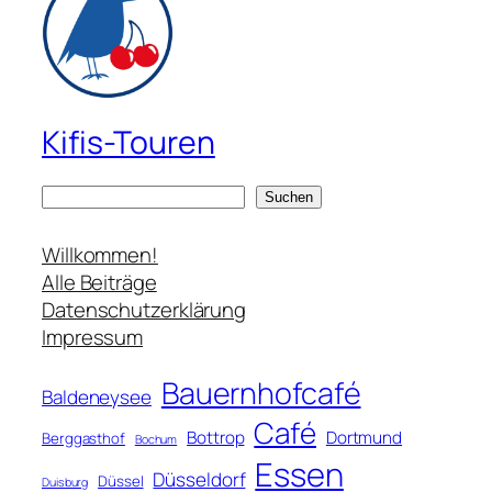
Kifis-Touren
S
Suchen
u
c
Willkommen!
h
Alle Beiträge
e
Datenschutzerklärung
n
Impressum
Bauernhofcafé
Baldeneysee
Café
Bottrop
Dortmund
Berggasthof
Bochum
Essen
Düsseldorf
Düssel
Duisburg