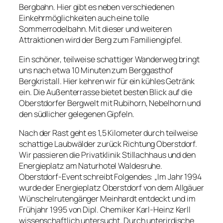
Bergbahn. Hier gibt es neben verschiedenen
Einkehrmöglichkeiten auch eine tolle
Sommerrodelbahn. Mit dieser und weiteren
Attraktionen wird der Berg zum Familiengipfel.
Ein schöner, teilweise schattiger Wanderweg bringt
uns nach etwa 10 Minuten zum Berggasthof
Bergkristall. Hier kehren wir für ein kühles Getränk
ein. Die Außenterrasse bietet besten Blick auf die
Oberstdorfer Bergwelt mit Rubihorn, Nebelhorn und
den südlicher gelegenen Gipfeln.
Nach der Rast geht es 1,5 Kilometer durch teilweise
schattige Laubwälder zurück Richtung Oberstdorf.
Wir passieren die Privatklinik Stillachhaus und den
Energieplatz am Naturhotel Waldesruhe.
Oberstdorf-Event schreibt Folgendes: „Im Jahr 1994
wurde der Energieplatz Oberstdorf von dem Allgäuer
Wünschelrutengänger Meinhardt entdeckt und im
Frühjahr 1995 von Dipl. Chemiker Karl-Heinz Kerll
wissenschaftlich untersucht. Durch unterirdische