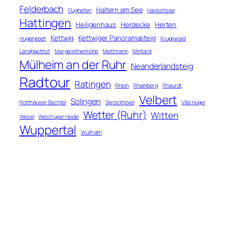
Felderbach
Haltern am See
Flughafen
Harkortsee
Hattingen
Heiligenhaus
Herdecke
Herten
Kettwig
Kettwiger Panoramasteig
Hugenpoet
Kruppwald
Landgasthof
Margarethenhöhe
Mettmann
Mintard
Mülheim an der Ruhr
Neanderlandsteig
Radtour
Ratingen
Rhein
Rheinberg
Rheurdt
Velbert
Solingen
Rotthäuser Bachtal
Sprockhövel
Villa Hügel
Wetter (Ruhr)
Witten
Wesel
Westruper Heide
Wuppertal
Wülfrath