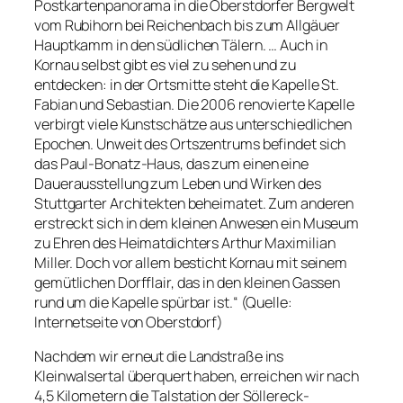
Postkartenpanorama in die Oberstdorfer Bergwelt
vom Rubihorn bei Reichenbach bis zum Allgäuer
Hauptkamm in den südlichen Tälern. … Auch in
Kornau selbst gibt es viel zu sehen und zu
entdecken: in der Ortsmitte steht die Kapelle St.
Fabian und Sebastian. Die 2006 renovierte Kapelle
verbirgt viele Kunstschätze aus unterschiedlichen
Epochen. Unweit des Ortszentrums befindet sich
das Paul-Bonatz-Haus, das zum einen eine
Dauerausstellung zum Leben und Wirken des
Stuttgarter Architekten beheimatet. Zum anderen
erstreckt sich in dem kleinen Anwesen ein Museum
zu Ehren des Heimatdichters Arthur Maximilian
Miller. Doch vor allem besticht Kornau mit seinem
gemütlichen Dorfflair, das in den kleinen Gassen
rund um die Kapelle spürbar ist.“ (Quelle:
Internetseite von Oberstdorf)
Nachdem wir erneut die Landstraße ins
Kleinwalsertal überquert haben, erreichen wir nach
4,5 Kilometern die Talstation der Söllereck-