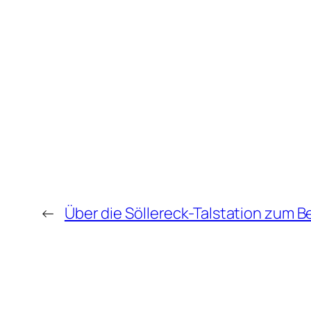
←
Über die Söllereck-Talstation zum B