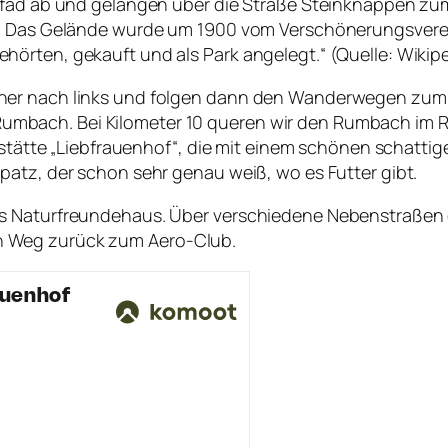
 Pfad ab und gelangen über die Straße Steinknappen zu
hr. Das Gelände wurde um 1900 vom Verschönerungsvere
örten, gekauft und als Park angelegt.“ (Quelle: Wikip
her nach links und folgen dann den Wanderwegen zum 
bach. Bei Kilometer 10 queren wir den Rumbach im R
tstätte „Liebfrauenhof“, die mit einem schönen schattig
patz, der schon sehr genau weiß, wo es Futter gibt.
as Naturfreundehaus. Über verschiedene Nebenstraßen
n Weg zurück zum Aero-Club.