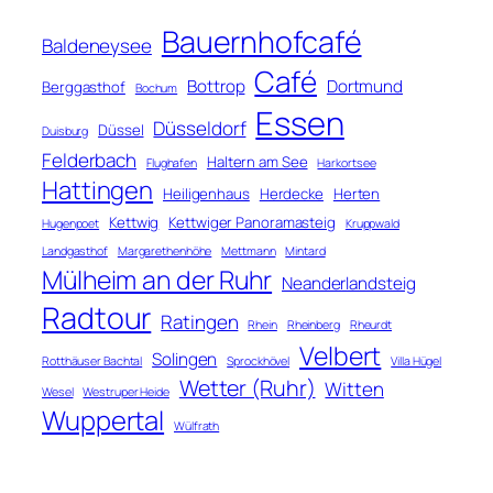
Bauernhofcafé
Baldeneysee
Café
Bottrop
Dortmund
Berggasthof
Bochum
Essen
Düsseldorf
Düssel
Duisburg
Felderbach
Haltern am See
Flughafen
Harkortsee
Hattingen
Heiligenhaus
Herdecke
Herten
Kettwig
Kettwiger Panoramasteig
Hugenpoet
Kruppwald
Landgasthof
Margarethenhöhe
Mettmann
Mintard
Mülheim an der Ruhr
Neanderlandsteig
Radtour
Ratingen
Rhein
Rheinberg
Rheurdt
Velbert
Solingen
Rotthäuser Bachtal
Sprockhövel
Villa Hügel
Wetter (Ruhr)
Witten
Wesel
Westruper Heide
Wuppertal
Wülfrath