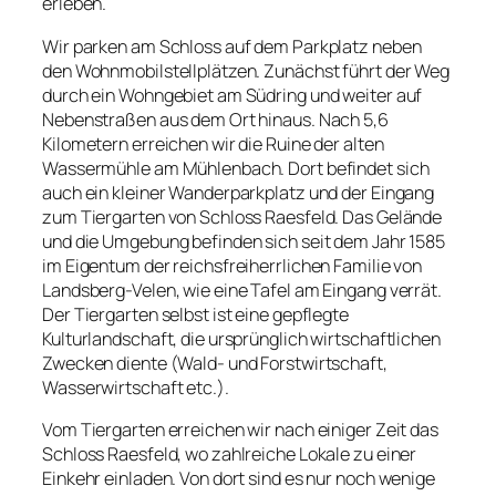
erleben.
Wir parken am Schloss auf dem Parkplatz neben
den Wohnmobilstellplätzen. Zunächst führt der Weg
durch ein Wohngebiet am Südring und weiter auf
Nebenstraßen aus dem Ort hinaus. Nach 5,6
Kilometern erreichen wir die Ruine der alten
Wassermühle am Mühlenbach. Dort befindet sich
auch ein kleiner Wanderparkplatz und der Eingang
zum Tiergarten von Schloss Raesfeld. Das Gelände
und die Umgebung befinden sich seit dem Jahr 1585
im Eigentum der reichsfreiherrlichen Familie von
Landsberg-Velen, wie eine Tafel am Eingang verrät.
Der Tiergarten selbst ist eine gepflegte
Kulturlandschaft, die ursprünglich wirtschaftlichen
Zwecken diente (Wald- und Forstwirtschaft,
Wasserwirtschaft etc.).
Vom Tiergarten erreichen wir nach einiger Zeit das
Schloss Raesfeld, wo zahlreiche Lokale zu einer
Einkehr einladen. Von dort sind es nur noch wenige