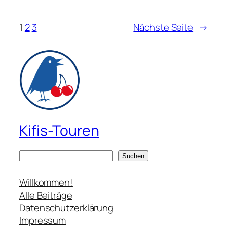
1
2
3
Nächste Seite
→
Kifis-Touren
S
Suchen
u
c
Willkommen!
h
Alle Beiträge
e
Datenschutzerklärung
n
Impressum