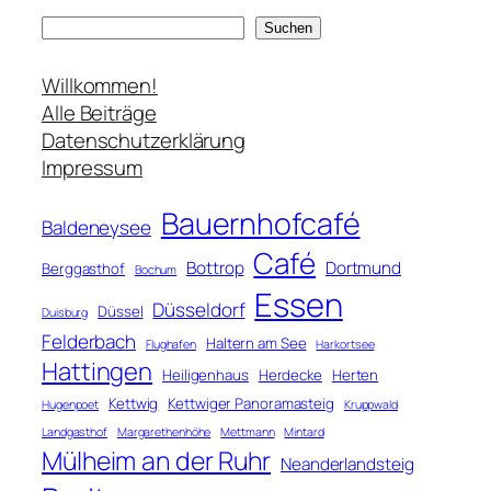
S
Suchen
u
c
Willkommen!
h
Alle Beiträge
e
Datenschutzerklärung
n
Impressum
Bauernhofcafé
Baldeneysee
Café
Bottrop
Dortmund
Berggasthof
Bochum
Essen
Düsseldorf
Düssel
Duisburg
Felderbach
Haltern am See
Flughafen
Harkortsee
Hattingen
Heiligenhaus
Herdecke
Herten
Kettwig
Kettwiger Panoramasteig
Hugenpoet
Kruppwald
Landgasthof
Margarethenhöhe
Mettmann
Mintard
Mülheim an der Ruhr
Neanderlandsteig