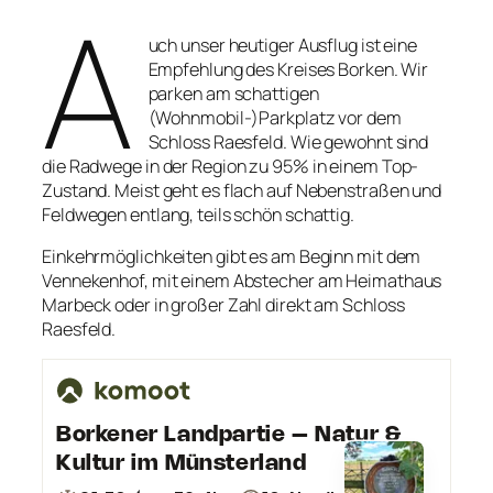
A
uch unser heutiger Ausflug ist eine
Empfehlung des Kreises Borken. Wir
parken am schattigen
(Wohnmobil-)Parkplatz vor dem
Schloss Raesfeld. Wie gewohnt sind
die Radwege in der Region zu 95% in einem Top-
Zustand. Meist geht es flach auf Nebenstraßen und
Feldwegen entlang, teils schön schattig.
Einkehrmöglichkeiten gibt es am Beginn mit dem
Vennekenhof, mit einem Abstecher am Heimathaus
Marbeck oder in großer Zahl direkt am Schloss
Raesfeld.