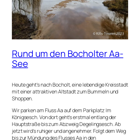
Rund um den Bocholter Aa-
See
Heute geht’s nach Bocholt, eine lebendige Kreisstadt
mit einer attraktiven Altstadt zum Bummeln und
Shoppen.
Wir parken am Fluss Aa auf dem Parkplatz Im
Königsesch. Von dort geht’s erstmal entlang der
Hauptstraße bis zum Abzweig Degelingsesch. Ab
jetzt wird’s ruhiger und angenehmer. Folgt dem Weg
bis zur Mündung des Flusses Aa in den