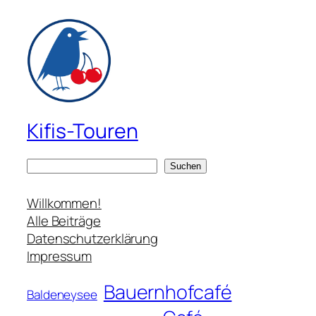
Kifis-Touren
S
Suchen
u
c
Willkommen!
h
Alle Beiträge
e
Datenschutzerklärung
n
Impressum
Bauernhofcafé
Baldeneysee