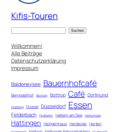
Kifis-Touren
S
Suchen
u
c
Willkommen!
h
Alle Beiträge
e
Datenschutzerklärung
n
Impressum
Bauernhofcafé
Baldeneysee
Café
Bottrop
Dortmund
Berggasthof
Bochum
Essen
Düsseldorf
Düssel
Duisburg
Felderbach
Haltern am See
Flughafen
Harkortsee
Hattingen
Heiligenhaus
Herdecke
Herten
Kettwig
Kettwiger Panoramasteig
Hugenpoet
Kruppwald