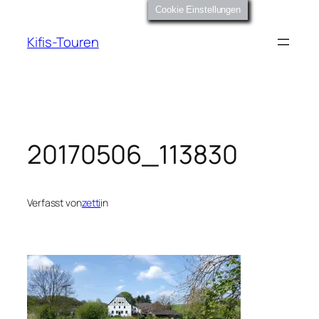
Zum
Cookie Einstellungen
Inhalt
Kifis-Touren
springen
20170506_113830
Verfasst von
zetti
in