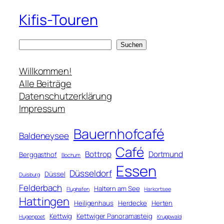
Kifis-Touren
S
Suchen
u
c
Willkommen!
h
Alle Beiträge
e
Datenschutzerklärung
n
Impressum
Bauernhofcafé
Baldeneysee
Café
Bottrop
Dortmund
Berggasthof
Bochum
Essen
Düsseldorf
Düssel
Duisburg
Felderbach
Haltern am See
Flughafen
Harkortsee
Hattingen
Heiligenhaus
Herdecke
Herten
Kettwig
Kettwiger Panoramasteig
Hugenpoet
Kruppwald