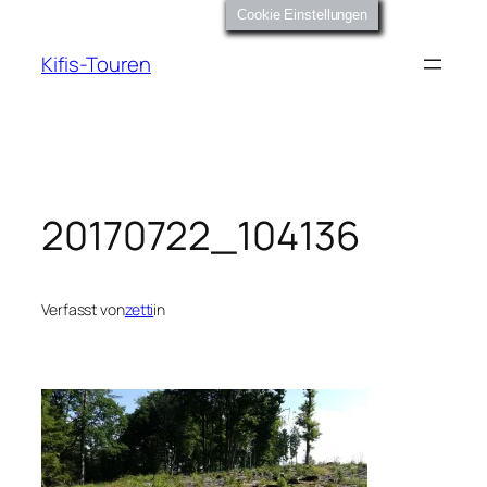
Zum
Cookie Einstellungen
Inhalt
Kifis-Touren
springen
20170722_104136
Verfasst von
zetti
in