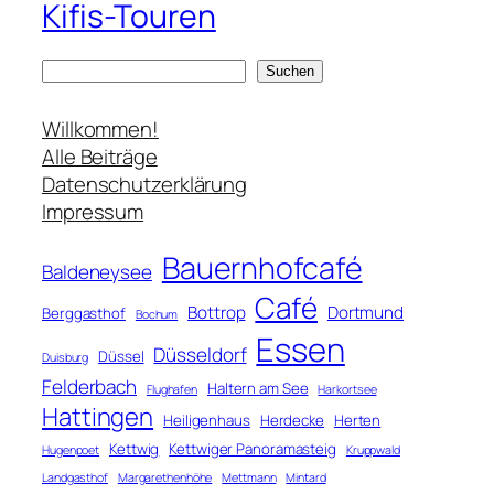
Kifis-Touren
S
Suchen
u
c
Willkommen!
h
Alle Beiträge
e
Datenschutzerklärung
n
Impressum
Bauernhofcafé
Baldeneysee
Café
Bottrop
Dortmund
Berggasthof
Bochum
Essen
Düsseldorf
Düssel
Duisburg
Felderbach
Haltern am See
Flughafen
Harkortsee
Hattingen
Heiligenhaus
Herdecke
Herten
Kettwig
Kettwiger Panoramasteig
Hugenpoet
Kruppwald
Landgasthof
Margarethenhöhe
Mettmann
Mintard