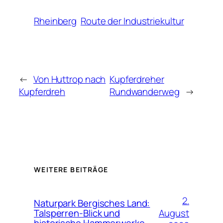
Rheinberg
Route der Industriekultur
←
Von Huttrop nach
Kupferdreher
Kupferdreh
Rundwanderweg
→
WEITERE BEITRÄGE
2.
Naturpark Bergisches Land:
August
Talsperren-Blick und