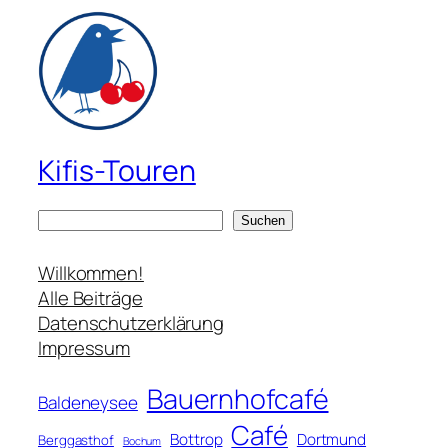
Kifis-Touren
S
Suchen
u
c
Willkommen!
h
Alle Beiträge
e
Datenschutzerklärung
n
Impressum
Bauernhofcafé
Baldeneysee
Café
Bottrop
Dortmund
Berggasthof
Bochum