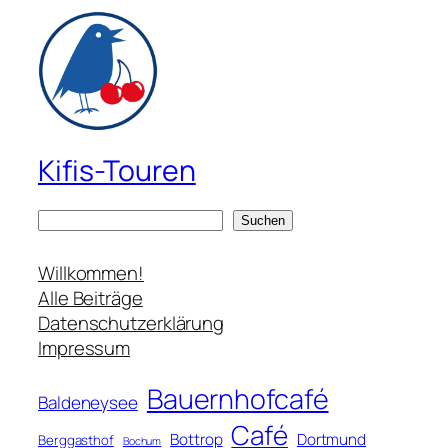
Kifis-Touren
S
Suchen
u
c
Willkommen!
h
Alle Beiträge
e
Datenschutzerklärung
n
Impressum
Bauernhofcafé
Baldeneysee
Café
Bottrop
Dortmund
Berggasthof
Bochum