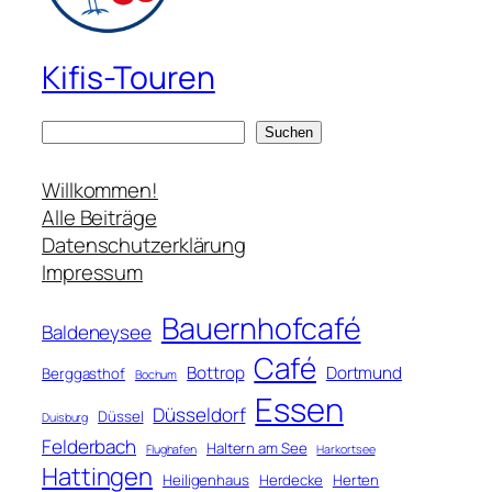
Kifis-Touren
S
Suchen
u
c
Willkommen!
h
Alle Beiträge
e
Datenschutzerklärung
n
Impressum
Bauernhofcafé
Baldeneysee
Café
Bottrop
Dortmund
Berggasthof
Bochum
Essen
Düsseldorf
Düssel
Duisburg
Felderbach
Haltern am See
Flughafen
Harkortsee
Hattingen
Heiligenhaus
Herdecke
Herten